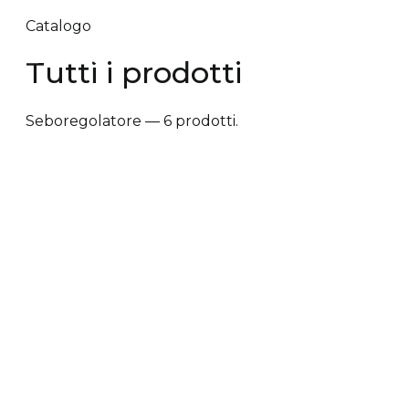
Catalogo
Tutti i prodotti
Seboregolatore — 6 prodotti.
✕ Rimuovi filtri
Tipologia trattamento
+
Vantaggi prodotto
+
Tipologia cute/capelli
+
Tipologia trattamento
Anti-caduta dei capelli
Anti-crespo