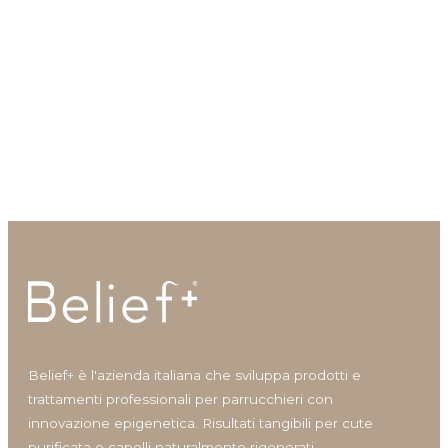
Shine
Solari
Styling
Viso
Nutrient Serum Treatment
ReMedy Booster
Volumizzante
Step 3
Booster per la rigenerazione del
Siero nutriente per cute e
follicolo
capelli
Vantaggi prodotto
Anticrespo
Antiforfora
Corposità
Definizione
Belief+ è l'azienda italiana che sviluppa prodotti e
Definizione capelli ricci
trattamenti professionali per parrucchieri con
Densità/crescita
innovazione epigenetica. Risultati tangibili per cute
Detersione frequente
purificata e capelli naturalmente rigenerati.