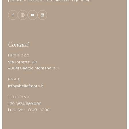
Idratazione
Lenitivo e calmante
Liscio e disciplina
Lucentezza
Modellante e fissante
Nutrimento
Contatti
Protezione colore
Protezione cuoio capelluto
INDIRIZZO
Via Torretta, 210
Ravviva colore
40041 Gaggio Montano BO
Ricostruzione
Riempimento
EMAIL
Rinforzante
info@beliefmore.it
Seboregolatore
TELEFONO
Termoprotettore
+39 0534 660 008
Volume e spessore
Lun – Ven · 8.00 – 17.00