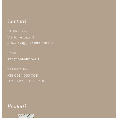
Shine
Solari
Styling
Contatti
Viso
Volumizzante
INDIRIZZO
Via Torretta, 210
40041 Gaggio Montano BO
EMAIL
Vantaggi prodotto
info@beliefmore.it
TELEFONO
+39 0534 660 008
Anticrespo
Lun – Ven · 8.00 – 17.00
Antiforfora
Corposità
Definizione
Definizione capelli ricci
Prodotti
Densità/crescita
Detersione frequente