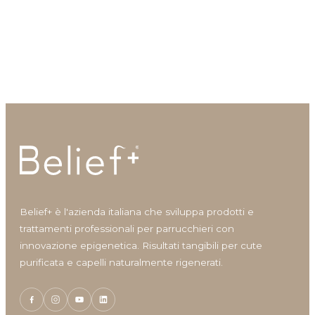
Anti-grasso
Anti-irritazione
Silky Fortifying Tonic
Waving Gel
Tonico fortificante per cute e
Gel per definire le onde
Antiage
capelli
Antiossidante
Azione rigenerante
Conditioner
Cura corpo
Definizione ricci
Densificante
Detergente corpo
Finishing
Lenitivo e calmante
Belief+ è l'azienda italiana che sviluppa prodotti e
Lozioni e Leave-in
trattamenti professionali per parrucchieri con
Maschere per capelli
innovazione epigenetica. Risultati tangibili per cute
Nutriente
purificata e capelli naturalmente rigenerati.
Protettore del colore
Ricostruzione
Shampoo