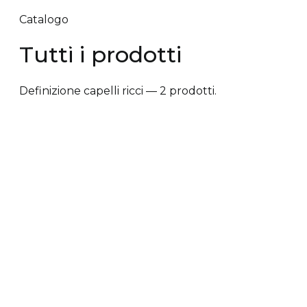
Catalogo
Tutti i prodotti
Definizione capelli ricci — 2 prodotti.
✕ Rimuovi filtri
Tipologia trattamento
+
Vantaggi prodotto
+
Tipologia cute/capelli
+
Tipologia trattamento
Anti-caduta dei capelli
Anti-crespo