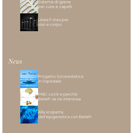
Sistema di igiene
Idratazione
per cute e capelli
Lenitivo e calmante
Liscio e disciplina
Linea F-Ines per
viso e corpo
Lucentezza
Modellante e fissante
Nutrimento
Protezione colore
Protezione cuoio capelluto
News
Ravviva colore
Ricostruzione
Progetto Socioestetica
Riempimento
in Ospedale
Rinforzante
Seboregolatore
PNEI: cos'è e perché
Belief+ se ne interessa
Termoprotettore
Volume e spessore
Alla scoperta
dell'epigenetica con Belief+