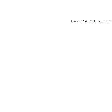
ABOUT
SALONI BELIEF
Cosa sono i coo