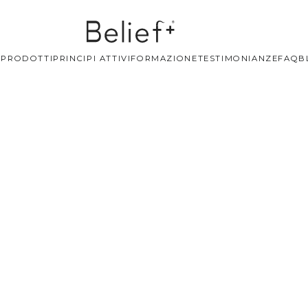
+
PRODOTTI
PRINCIPI ATTIVI
FORMAZIONE
TESTIMONIANZE
FAQ
B
kie