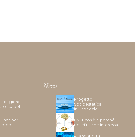
News
Progetto
a di igiene
Socioestetica
te e capelli
in Ospedale
F-Ines per
PNEI: cos'è e perché
 corpo
Belief+ se ne interessa
Alla scoperta