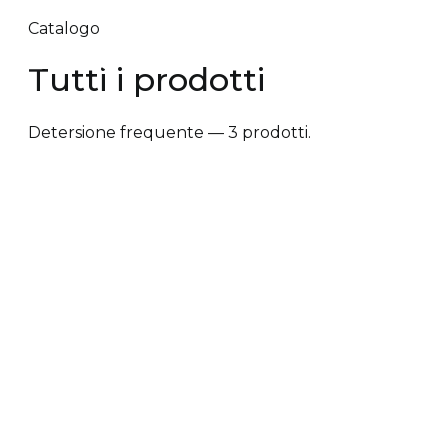
Catalogo
Tutti i prodotti
Detersione frequente — 3 prodotti.
✕ Rimuovi filtri
Tipologia trattamento
+
Vantaggi prodotto
+
Tipologia cute/capelli
+
Tipologia trattamento
Anti-caduta dei capelli
Anti-crespo