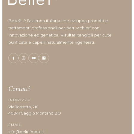
Shine
Solari
Styling
Belief+ è l'azienda italiana che sviluppa prodotti e
Viso
trattamenti professionali per parrucchieri con
Volumizzante
innovazione epigenetica. Risultati tangibili per cute
purificata e capelli naturalmente rigenerati.
Vantaggi prodotto
Anticrespo
Contatti
Antiforfora
INDIRIZZO
Corposità
Via Torretta, 210
Definizione
40041 Gaggio Montano BO
Definizione capelli ricci
Densità/crescita
EMAIL
Detersione frequente
info@beliefmore.it