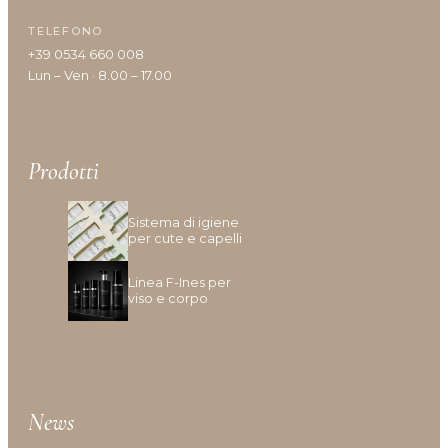
Idratazione
TELEFONO
Lenitivo e calmante
+39 0534 660 008
Liscio e disciplina
Lun – Ven · 8.00 – 17.00
Lucentezza
Modellante e fissante
Nutrimento
Prodotti
Protezione colore
Protezione cuoio capelluto
Ravviva colore
Sistema di igiene
per cute e capelli
Ricostruzione
Riempimento
Linea F-Ines per
Rinforzante
viso e corpo
Seboregolatore
Termoprotettore
Volume e spessore
News