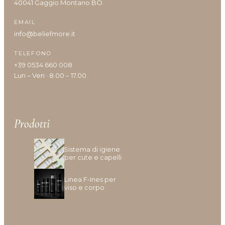
40041 Gaggio Montano BO
Shine
Solari
EMAIL
Styling
info@beliefmore.it
Viso
TELEFONO
Volumizzante
+39 0534 660 008
Lun – Ven · 8.00 – 17.00
Vantaggi prodotto
Prodotti
Anticrespo
Sistema di igiene
per cute e capelli
Antiforfora
Corposità
Linea F-Ines per
Definizione
viso e corpo
Definizione capelli ricci
Densità/crescita
Detersione frequente