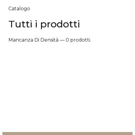
Catalogo
Tutti i prodotti
Mancanza Di Densità — 0 prodotti.
✕ Rimuovi filtri
Tipologia trattamento
+
Vantaggi prodotto
+
Tipologia cute/capelli
+
Tipologia trattamento
Nessun prodotto corrisponde a questo filtro.
Anti-caduta dei capelli
Anti-crespo