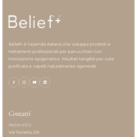
Anti-grasso
Anti-irritazione
Antiage
Antiossidante
Azione rigenerante
Conditioner
Belief+ è l'azienda italiana che sviluppa prodotti e
Cura corpo
trattamenti professionali per parrucchieri con
Definizione ricci
innovazione epigenetica. Risultati tangibili per cute
Densificante
purificata e capelli naturalmente rigenerati.
Detergente corpo
Finishing
Lenitivo e calmante
Lozioni e Leave-in
Maschere per capelli
Nutriente
Contatti
Protettore del colore
Ricostruzione
INDIRIZZO
Shampoo
Via Torretta, 210