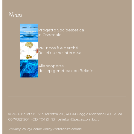
Idratazione
Lenitivo e calmante
News
Liscio e disciplina
Lucentezza
Progetto Socioestetica
Modellante e fissante
in Ospedale
Nutrimento
PNEI: cos'è e perché
Protezione colore
Belief+ se ne interessa
Protezione cuoio capelluto
Ravviva colore
Alla scoperta
dell'epigenetica con Belief+
Ricostruzione
Riempimento
Rinforzante
Seboregolatore
Termoprotettore
Volume e spessore
© 2026 Belief Srl · Via Torretta 210, 40041 Gaggio Montano BO · P.IVA
03478821204 · CD T04ZHR3 · belief.srl@pec.ascom.bo.it
Privacy Policy
Cookie Policy
Preferenze cookie