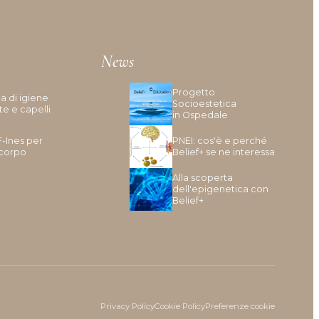
Mancanza Di Densità
Mancanza Di Volume
Perdita Di Capelli
News
Prurito
Progetto
a di igiene
Socioestetica
te e capelli
in Ospedale
F-Ines per
PNEI: cos'è e perché
 corpo
Belief+ se ne interessa
Alla scoperta
dell'epigenetica con
Belief+
Privacy Policy
Cookie Policy
Preferenze cookie