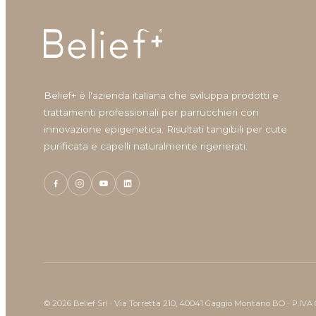
Maschere per capelli
Nutriente
Protettore del colore
Ricostruzione
Shampoo
Belief+ è l'azienda italiana che sviluppa prodotti e
Shine
trattamenti professionali per parrucchieri con
Solari
innovazione epigenetica. Risultati tangibili per cute
Styling
purificata e capelli naturalmente rigenerati.
Viso
Volumizzante
© 2026 Belief Srl · Via Torretta 210, 40041 Gaggio Montano BO · P.IVA