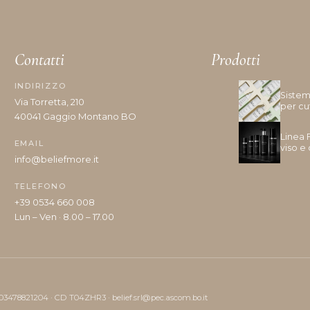
Ravviva colore
Ricostruzione
Riempimento
Contatti
Prodotti
Rinforzante
Seboregolatore
INDIRIZZO
Sistem
Termoprotettore
Via Torretta, 210
per cu
Volume e spessore
40041 Gaggio Montano BO
Linea 
EMAIL
viso e
info@beliefmore.it
TELEFONO
+39 0534 660 008
Lun – Ven · 8.00 – 17.00
 03478821204 · CD T04ZHR3 · belief.srl@pec.ascom.bo.it