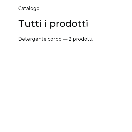
Catalogo
Tutti i prodotti
ABOUT
SALONI BELIEF
Detergente corpo — 2 prodotti.
✕ Rimuovi filtri
Tipologia trattamento
+
Vantaggi prodotto
+
Tipologia cute/capelli
+