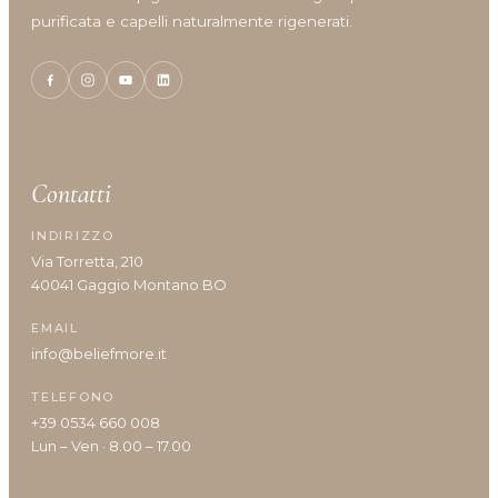
purificata e capelli naturalmente rigenerati.
Tipologia cute/capelli
Anomalie Della Cute
Caduta e Diradamento dei capelli
Capelli Biondi, Decolarati O Con Mèches
Contatti
Capelli Colorati
Capelli Danneggiati, Opachi O Fragili
INDIRIZZO
Capelli Disidratati
Via Torretta, 210
Capelli Fini E Privi Di Volume
40041 Gaggio Montano BO
Capelli Grassi
EMAIL
Capelli Indeboliti
info@beliefmore.it
Capelli Lunghi
Capelli Ricci O Crespi
TELEFONO
Capelli Secchi
+39 0534 660 008
Cuoio Capelluto Irritato O Sensibile
Lun – Ven · 8.00 – 17.00
Cute Infiammata (Acne)