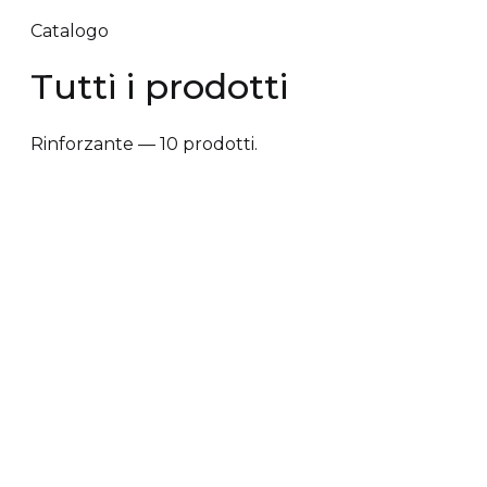
Catalogo
Tutti i prodotti
Rinforzante — 10 prodotti.
✕ Rimuovi filtri
Tipologia trattamento
+
Vantaggi prodotto
+
Tipologia cute/capelli
+
Tipologia trattamento
Anti-caduta dei capelli
Anti-crespo