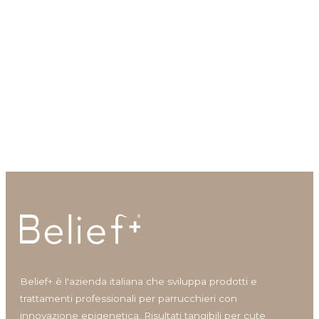
Idratazione
Lenitivo e calmante
Liscio e disciplina
Lucentezza
Modellante e fissante
Regen’Up Structure
Silky Fortifying Tonic
Nutrimento
Trattamento strutturante e
Tonico fortificante per cute e
Protezione colore
rigenerante
capelli
Protezione cuoio capelluto
Ravviva colore
Ricostruzione
Riempimento
Rinforzante
Seboregolatore
Termoprotettore
Volume e spessore
Belief+ è l'azienda italiana che sviluppa prodotti e
trattamenti professionali per parrucchieri con
innovazione epigenetica. Risultati tangibili per cute