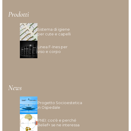
Inestetismi, Desquamazione
Mancanza Di Densità
Prodotti
Mancanza Di Volume
Perdita Di Capelli
Sistema di igiene
Prurito
per cute e capelli
Linea F-Ines per
viso e corpo
News
Progetto Socioestetica
in Ospedale
PNEI: cos'è e perché
Belief+ se ne interessa