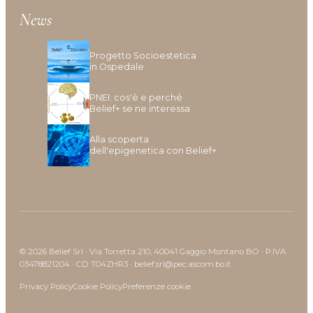
News
Progetto Socioestetica
in Ospedale
PNEI: cos'è e perché
Belief+ se ne interessa
Alla scoperta
dell'epigenetica con Belief+
© 2026 Belief Srl · Via Torretta 210, 40041 Gaggio Montano BO · P.IVA
03478821204 · CD T04ZHR3 · belief.srl@pec.ascom.bo.it
Privacy Policy
Cookie Policy
Preferenze cookie