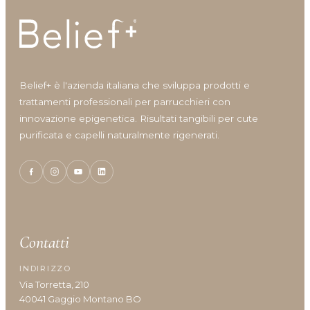
Mancanza Di Densità
Mancanza Di Volume
Perdita Di Capelli
Prurito
Belief+ è l'azienda italiana che sviluppa prodotti e
trattamenti professionali per parrucchieri con
innovazione epigenetica. Risultati tangibili per cute
purificata e capelli naturalmente rigenerati.
Contatti
INDIRIZZO
Via Torretta, 210
40041 Gaggio Montano BO