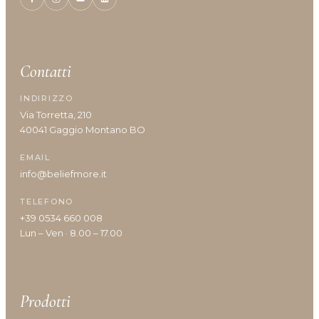
Idratazione
Lenitivo e calmante
Liscio e disciplina
Lucentezza
Contatti
Modellante e fissante
INDIRIZZO
Nutrimento
Via Torretta, 210
Protezione colore
40041 Gaggio Montano BO
Protezione cuoio capelluto
Ravviva colore
EMAIL
Ricostruzione
info@beliefmore.it
Riempimento
TELEFONO
Rinforzante
+39 0534 660 008
Seboregolatore
Lun – Ven · 8.00 – 17.00
Termoprotettore
Volume e spessore
Prodotti