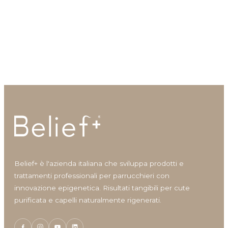
Shine
Solari
Regen’Up Structure
Silky Fortifying Tonic
Styling
Trattamento strutturante e
Tonico fortificante per cute e
Viso
rigenerante
capelli
Volumizzante
Vantaggi prodotto
Anticrespo
Antiforfora
Belief+ è l'azienda italiana che sviluppa prodotti e
Corposità
trattamenti professionali per parrucchieri con
Definizione
innovazione epigenetica. Risultati tangibili per cute
Definizione capelli ricci
purificata e capelli naturalmente rigenerati.
Densità/crescita
Detersione frequente