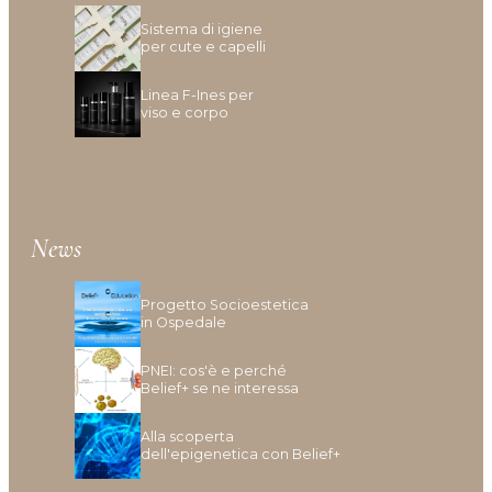
Tipologia cute/capelli
Sistema di igiene
per cute e capelli
Linea F-Ines per
Anomalie Della Cute
viso e corpo
Caduta e Diradamento dei capelli
Capelli Biondi, Decolarati O Con Mèches
Capelli Colorati
Capelli Danneggiati, Opachi O Fragili
News
Capelli Disidratati
Capelli Fini E Privi Di Volume
Capelli Grassi
Progetto Socioestetica
in Ospedale
Capelli Indeboliti
Capelli Lunghi
PNEI: cos'è e perché
Capelli Ricci O Crespi
Belief+ se ne interessa
Capelli Secchi
Alla scoperta
Cuoio Capelluto Irritato O Sensibile
dell'epigenetica con Belief+
Cute Infiammata (Acne)