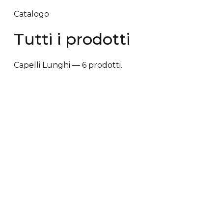
Catalogo
Tutti i prodotti
Capelli Lunghi — 6 prodotti.
✕ Rimuovi filtri
Tipologia trattamento
+
Vantaggi prodotto
+
Tipologia cute/capelli
+
Tipologia trattamento
Anti-caduta dei capelli
Anti-crespo