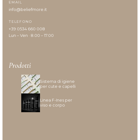
EMAIL
Tipologia cute/capelli
info@beliefmore.it
TELEFONO
+39 0534 660 008
Anomalie Della Cute
Lun – Ven · 8.00 – 17.00
Caduta e Diradamento dei capelli
Capelli Biondi, Decolarati O Con Mèches
Capelli Colorati
Capelli Danneggiati, Opachi O Fragili
Prodotti
Capelli Disidratati
Capelli Fini E Privi Di Volume
Sistema di igiene
Capelli Grassi
per cute e capelli
Capelli Indeboliti
Linea F-Ines per
Capelli Lunghi
viso e corpo
Capelli Ricci O Crespi
Capelli Secchi
Cuoio Capelluto Irritato O Sensibile
Cute Infiammata (Acne)