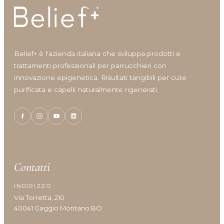
Idratazione
Lenitivo e calmante
Liscio e disciplina
Lucentezza
Belief+ è l'azienda italiana che sviluppa prodotti e
Modellante e fissante
trattamenti professionali per parrucchieri con
Nutrimento
innovazione epigenetica. Risultati tangibili per cute
Protezione colore
purificata e capelli naturalmente rigenerati.
Protezione cuoio capelluto
Ravviva colore
Ricostruzione
Riempimento
Rinforzante
Seboregolatore
Contatti
Termoprotettore
Volume e spessore
INDIRIZZO
Via Torretta, 210
40041 Gaggio Montano BO