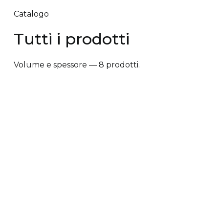
Catalogo
Tutti i prodotti
Volume e spessore — 8 prodotti.
✕ Rimuovi filtri
Tipologia trattamento
+
Vantaggi prodotto
+
Tipologia cute/capelli
+
Tipologia trattamento
Anti-caduta dei capelli
Anti-crespo