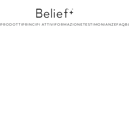
+
PRODOTTI
PRINCIPI ATTIVI
FORMAZIONE
TESTIMONIANZE
FAQ
B
 3
ine e principi attivi
, formulato con
acqua termale in
crescita
dei capelli, rinforzandoli e rendendoli
più spessi