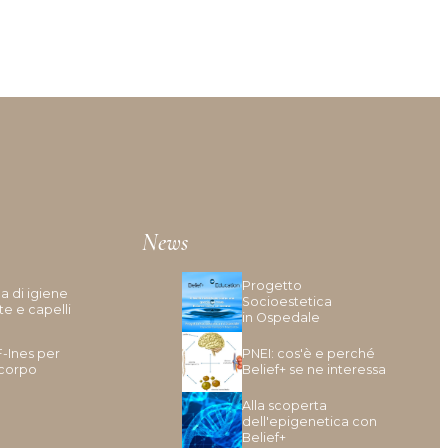
News
Progetto
a di igiene
Socioestetica
te e capelli
in Ospedale
F-Ines per
PNEI: cos'è e perché
 corpo
Belief+ se ne interessa
Alla scoperta
dell'epigenetica con
Belief+