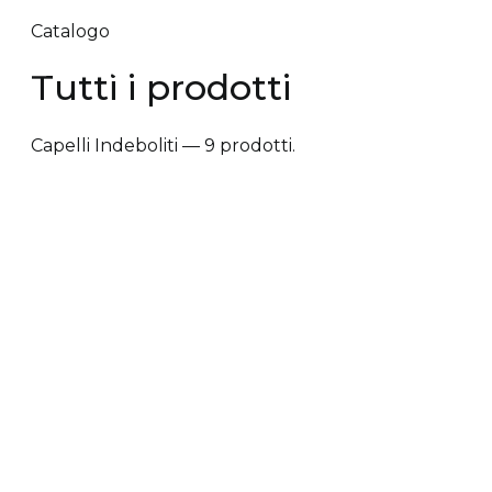
Catalogo
Tutti i prodotti
Capelli Indeboliti — 9 prodotti.
✕ Rimuovi filtri
Tipologia trattamento
+
Vantaggi prodotto
+
Tipologia cute/capelli
+
Tipologia trattamento
Anti-caduta dei capelli
Anti-crespo