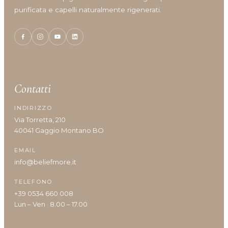
purificata e capelli naturalmente rigenerati.
Tipologia cute/capelli
Anomalie Della Cute
Caduta e Diradamento dei capelli
Capelli Biondi, Decolarati O Con Mèches
Contatti
Capelli Colorati
Capelli Danneggiati, Opachi O Fragili
INDIRIZZO
Capelli Disidratati
Via Torretta, 210
Capelli Fini E Privi Di Volume
40041 Gaggio Montano BO
Capelli Grassi
EMAIL
Capelli Indeboliti
info@beliefmore.it
Capelli Lunghi
Capelli Ricci O Crespi
TELEFONO
Capelli Secchi
+39 0534 660 008
Cuoio Capelluto Irritato O Sensibile
Lun – Ven · 8.00 – 17.00
Cute Infiammata (Acne)