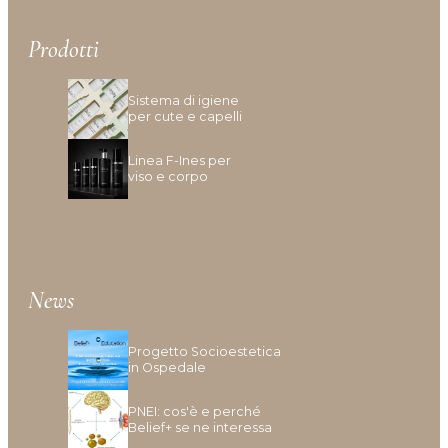
Inestetismi, Desquamazione
Mancanza Di Densità
Prodotti
Mancanza Di Volume
Perdita Di Capelli
Sistema di igiene
Prurito
per cute e capelli
Linea F-Ines per
viso e corpo
News
Progetto Socioestetica
in Ospedale
PNEI: cos'è e perché
Belief+ se ne interessa