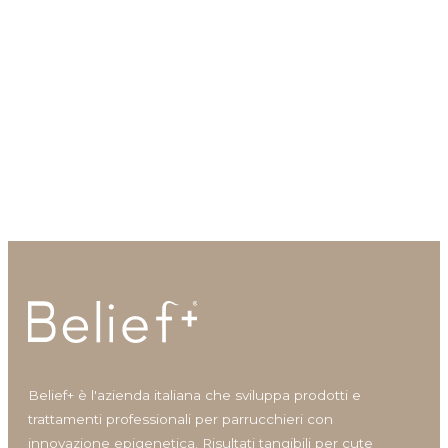
Idratazione
Lenitivo e calmante
Liscio e disciplina
Lucentezza
Modellante e fissante
Silky Fortifying Tonic
Nutrimento
Tonico fortificante per cute e
Protezione colore
capelli
Protezione cuoio capelluto
Ravviva colore
Ricostruzione
Riempimento
Rinforzante
Seboregolatore
Termoprotettore
Volume e spessore
Belief+ è l'azienda italiana che sviluppa prodotti e
trattamenti professionali per parrucchieri con
innovazione epigenetica. Risultati tangibili per cute