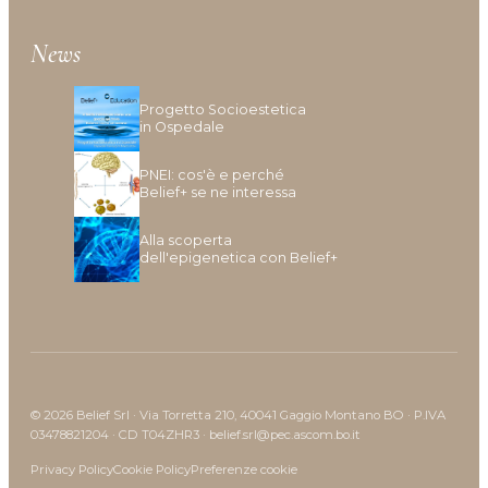
Idratazione
Lenitivo e calmante
News
Liscio e disciplina
Lucentezza
Progetto Socioestetica
Modellante e fissante
in Ospedale
Nutrimento
PNEI: cos'è e perché
Protezione colore
Belief+ se ne interessa
Protezione cuoio capelluto
Ravviva colore
Alla scoperta
dell'epigenetica con Belief+
Ricostruzione
Riempimento
Rinforzante
Seboregolatore
Termoprotettore
Volume e spessore
© 2026 Belief Srl · Via Torretta 210, 40041 Gaggio Montano BO · P.IVA
03478821204 · CD T04ZHR3 · belief.srl@pec.ascom.bo.it
Privacy Policy
Cookie Policy
Preferenze cookie