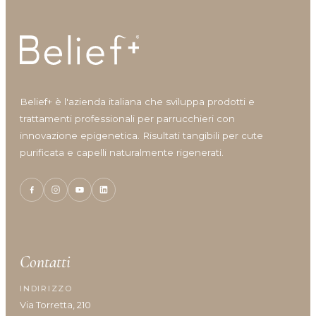
Anti-grasso
Anti-irritazione
Antiage
Antiossidante
Azione rigenerante
Conditioner
Belief+ è l'azienda italiana che sviluppa prodotti e
Cura corpo
trattamenti professionali per parrucchieri con
Definizione ricci
innovazione epigenetica. Risultati tangibili per cute
Densificante
purificata e capelli naturalmente rigenerati.
Detergente corpo
Finishing
Lenitivo e calmante
Lozioni e Leave-in
Maschere per capelli
Nutriente
Contatti
Protettore del colore
Ricostruzione
INDIRIZZO
Shampoo
Via Torretta, 210