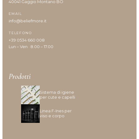
40041 Gaggio Montano BO
Shine
Solari
EMAIL
Styling
info@beliefmore.it
Viso
TELEFONO
Volumizzante
+39 0534 660 008
Lun – Ven · 8.00 – 17.00
Vantaggi prodotto
Prodotti
Anticrespo
Sistema di igiene
per cute e capelli
Antiforfora
Corposità
Linea F-Ines per
Definizione
viso e corpo
Definizione capelli ricci
Densità/crescita
Detersione frequente