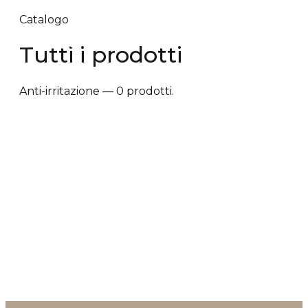
Catalogo
Tutti i prodotti
Anti-irritazione — 0 prodotti.
✕ Rimuovi filtri
Tipologia trattamento
+
Vantaggi prodotto
+
Tipologia cute/capelli
+
Tipologia trattamento
Nessun prodotto corrisponde a questo filtro.
Anti-caduta dei capelli
Anti-crespo