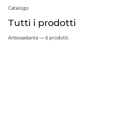
Catalogo
Tutti i prodotti
Antiossidante — 6 prodotti.
✕ Rimuovi filtri
Tipologia trattamento
+
Vantaggi prodotto
+
Tipologia cute/capelli
+
Tipologia trattamento
Anti-caduta dei capelli
Anti-crespo