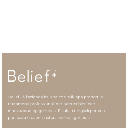
Shine
Solari
Styling
Viso
Vislucis Nutriente Viso
Fiores Siero Viso
Volumizzante
Crema nutriente viso
Siero viso
Vantaggi prodotto
Anticrespo
Antiforfora
Belief+ è l'azienda italiana che sviluppa prodotti e
Corposità
trattamenti professionali per parrucchieri con
Definizione
innovazione epigenetica. Risultati tangibili per cute
Definizione capelli ricci
purificata e capelli naturalmente rigenerati.
Densità/crescita
Detersione frequente