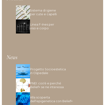
Tipologia cute/capelli
Sistema di igiene
per cute e capelli
Anomalie Della Cute
Linea F-Ines per
viso e corpo
Caduta e Diradamento dei capelli
Capelli Biondi, Decolarati O Con Mèches
Capelli Colorati
Capelli Danneggiati, Opachi O Fragili
Capelli Disidratati
News
Capelli Fini E Privi Di Volume
Capelli Grassi
Progetto Socioestetica
Capelli Indeboliti
in Ospedale
Capelli Lunghi
Capelli Ricci O Crespi
PNEI: cos'è e perché
Belief+ se ne interessa
Capelli Secchi
Cuoio Capelluto Irritato O Sensibile
Alla scoperta
Cute Infiammata (Acne)
dell'epigenetica con Belief+