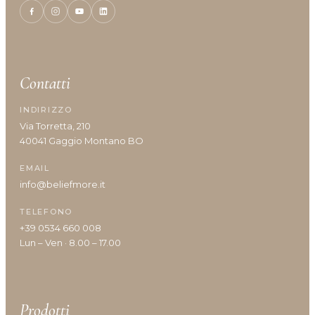
Idratazione
Lenitivo e calmante
Liscio e disciplina
Lucentezza
Contatti
Modellante e fissante
Nutrimento
INDIRIZZO
Protezione colore
Via Torretta, 210
Protezione cuoio capelluto
40041 Gaggio Montano BO
Ravviva colore
EMAIL
Ricostruzione
info@beliefmore.it
Riempimento
Rinforzante
TELEFONO
Seboregolatore
+39 0534 660 008
Termoprotettore
Lun – Ven · 8.00 – 17.00
Volume e spessore
Prodotti