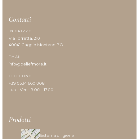
Shine
Solari
Contatti
Styling
Viso
INDIRIZZO
Volumizzante
Via Torretta, 210
40041 Gaggio Montano BO
EMAIL
info@beliefmore.it
Vantaggi prodotto
TELEFONO
+39 0534 660 008
Lun – Ven · 8.00 – 17.00
Anticrespo
Antiforfora
Corposità
Definizione
Prodotti
Definizione capelli ricci
Densità/crescita
Sistema di igiene
Detersione frequente