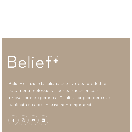
Anti-grasso
Anti-irritazione
Voluminizer Hair Spray
Better Hold Hair Spray
Spray volumizzante
Lacca a tenuta forte
Antiage
Antiossidante
Azione rigenerante
Conditioner
Cura corpo
Definizione ricci
Densificante
Detergente corpo
Finishing
Lenitivo e calmante
Belief+ è l'azienda italiana che sviluppa prodotti e
Lozioni e Leave-in
trattamenti professionali per parrucchieri con
Maschere per capelli
innovazione epigenetica. Risultati tangibili per cute
purificata e capelli naturalmente rigenerati.
Nutriente
Protettore del colore
Ricostruzione
Shampoo