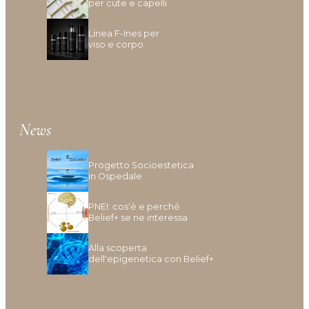
per cute e capelli
Idratazione
Lenitivo e calmante
Linea F-Ines per
viso e corpo
Liscio e disciplina
Lucentezza
Modellante e fissante
Nutrimento
Protezione colore
News
Protezione cuoio capelluto
Ravviva colore
Progetto Socioestetica
Ricostruzione
in Ospedale
Riempimento
Rinforzante
PNEI: cos'è e perché
Belief+ se ne interessa
Seboregolatore
Termoprotettore
Alla scoperta
Volume e spessore
dell'epigenetica con Belief+