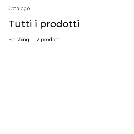
Catalogo
Tutti i prodotti
Finishing — 2 prodotti.
✕ Rimuovi filtri
Tipologia trattamento
+
Vantaggi prodotto
+
Tipologia cute/capelli
+
Tipologia trattamento
Anti-caduta dei capelli
Anti-crespo