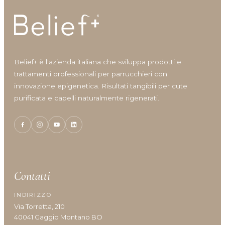
Shine
Solari
Styling
Viso
Volumizzante
Belief+ è l'azienda italiana che sviluppa prodotti e
trattamenti professionali per parrucchieri con
innovazione epigenetica. Risultati tangibili per cute
purificata e capelli naturalmente rigenerati.
Vantaggi prodotto
Anticrespo
Antiforfora
Corposità
Contatti
Definizione
INDIRIZZO
Definizione capelli ricci
Via Torretta, 210
Densità/crescita
40041 Gaggio Montano BO
Detersione frequente