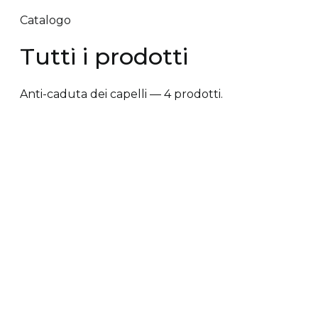
Catalogo
Tutti i prodotti
Anti-caduta dei capelli — 4 prodotti.
✕ Rimuovi filtri
Tipologia trattamento
+
Vantaggi prodotto
+
Tipologia cute/capelli
+
Tipologia trattamento
Anti-caduta dei capelli
Anti-crespo