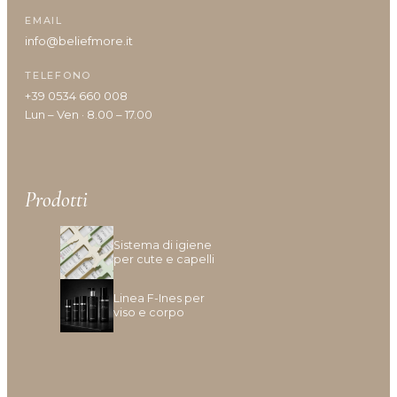
Idratazione
EMAIL
Lenitivo e calmante
info@beliefmore.it
Liscio e disciplina
TELEFONO
Lucentezza
+39 0534 660 008
Modellante e fissante
Lun – Ven · 8.00 – 17.00
Nutrimento
Protezione colore
Protezione cuoio capelluto
Ravviva colore
Prodotti
Ricostruzione
Riempimento
Sistema di igiene
Rinforzante
per cute e capelli
Seboregolatore
Linea F-Ines per
Termoprotettore
viso e corpo
Volume e spessore