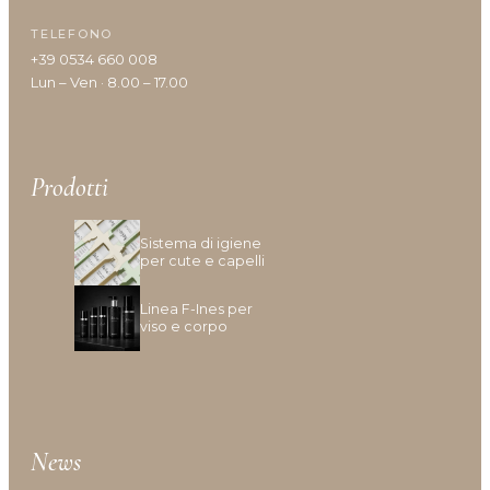
Idratazione
TELEFONO
Lenitivo e calmante
+39 0534 660 008
Liscio e disciplina
Lun – Ven · 8.00 – 17.00
Lucentezza
Modellante e fissante
Nutrimento
Prodotti
Protezione colore
Protezione cuoio capelluto
Ravviva colore
Sistema di igiene
per cute e capelli
Ricostruzione
Riempimento
Linea F-Ines per
Rinforzante
viso e corpo
Seboregolatore
Termoprotettore
Volume e spessore
News