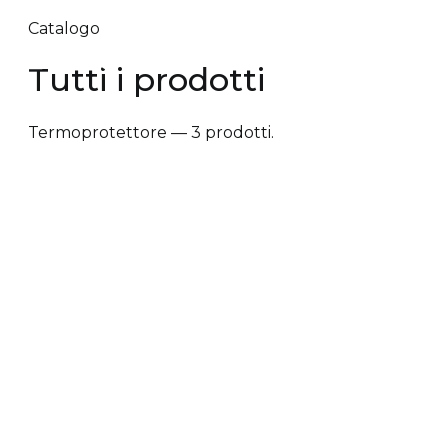
Catalogo
Tutti i prodotti
Termoprotettore — 3 prodotti.
✕ Rimuovi filtri
Tipologia trattamento
+
Vantaggi prodotto
+
Tipologia cute/capelli
+
Tipologia trattamento
Anti-caduta dei capelli
Anti-crespo