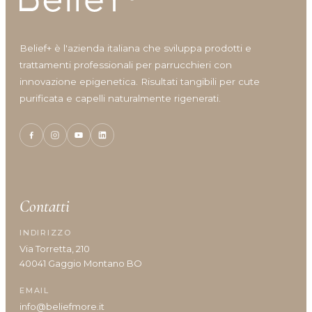
Shine
Solari
Styling
Belief+ è l'azienda italiana che sviluppa prodotti e
Viso
trattamenti professionali per parrucchieri con
Volumizzante
innovazione epigenetica. Risultati tangibili per cute
purificata e capelli naturalmente rigenerati.
Vantaggi prodotto
Anticrespo
Contatti
Antiforfora
INDIRIZZO
Corposità
Via Torretta, 210
Definizione
40041 Gaggio Montano BO
Definizione capelli ricci
Densità/crescita
EMAIL
Detersione frequente
info@beliefmore.it