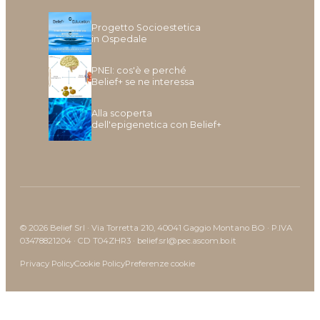
Progetto Socioestetica
in Ospedale
PNEI: cos'è e perché
Belief+ se ne interessa
Alla scoperta
dell'epigenetica con Belief+
© 2026 Belief Srl · Via Torretta 210, 40041 Gaggio Montano BO · P.IVA
03478821204 · CD T04ZHR3 · belief.srl@pec.ascom.bo.it
Privacy Policy
Cookie Policy
Preferenze cookie