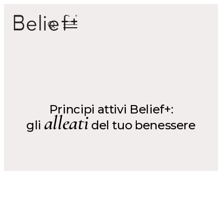
Principi attivi Belief+:
alleati
gli
del tuo benessere
Tipologia trattamento
Anti-caduta dei capelli
Anti-crespo
Anti-grasso