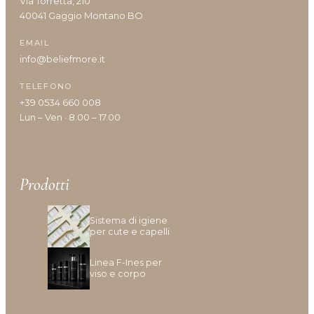
Via Torretta, 210
40041 Gaggio Montano BO
Tipologia cute/capelli
EMAIL
info@beliefmore.it
Anomalie Della Cute
TELEFONO
Caduta e Diradamento dei capelli
+39 0534 660 008
Capelli Biondi, Decolarati O Con Mèches
Lun – Ven · 8.00 – 17.00
Capelli Colorati
Capelli Danneggiati, Opachi O Fragili
Capelli Disidratati
Capelli Fini E Privi Di Volume
Prodotti
Capelli Grassi
Capelli Indeboliti
Sistema di igiene
Capelli Lunghi
per cute e capelli
Capelli Ricci O Crespi
Linea F-Ines per
Capelli Secchi
viso e corpo
Cuoio Capelluto Irritato O Sensibile
Cute Infiammata (Acne)