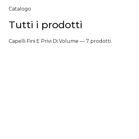
Catalogo
Tutti i prodotti
Capelli Fini E Privi Di Volume — 7 prodotti.
✕ Rimuovi filtri
Tipologia trattamento
+
Vantaggi prodotto
+
Tipologia cute/capelli
+
Tipologia trattamento
Anti-caduta dei capelli
Anti-crespo