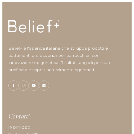
Idratazione
Lenitivo e calmante
Liscio e disciplina
Lucentezza
Modellante e fissante
Nutrimento
Belief+ è l'azienda italiana che sviluppa prodotti e
Protezione colore
trattamenti professionali per parrucchieri con
Protezione cuoio capelluto
innovazione epigenetica. Risultati tangibili per cute
Ravviva colore
purificata e capelli naturalmente rigenerati.
Ricostruzione
Riempimento
Rinforzante
Seboregolatore
Termoprotettore
Volume e spessore
Contatti
INDIRIZZO