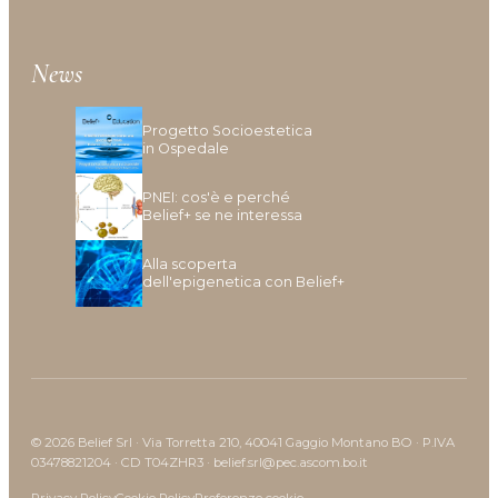
Inestetismi, Desquamazione
Mancanza Di Densità
Mancanza Di Volume
News
Perdita Di Capelli
Prurito
Progetto Socioestetica
in Ospedale
PNEI: cos'è e perché
Belief+ se ne interessa
Alla scoperta
dell'epigenetica con Belief+
© 2026 Belief Srl · Via Torretta 210, 40041 Gaggio Montano BO · P.IVA
03478821204 · CD T04ZHR3 · belief.srl@pec.ascom.bo.it