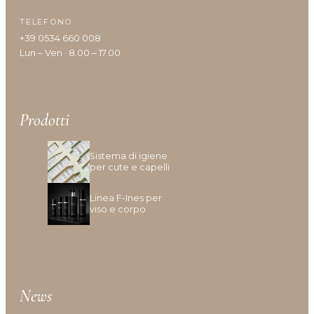
Idratazione
TELEFONO
Lenitivo e calmante
+39 0534 660 008
Liscio e disciplina
Lun – Ven · 8.00 – 17.00
Lucentezza
Modellante e fissante
Nutrimento
Prodotti
Protezione colore
Protezione cuoio capelluto
Ravviva colore
Sistema di igiene
per cute e capelli
Ricostruzione
Riempimento
Linea F-Ines per
Rinforzante
viso e corpo
Seboregolatore
Termoprotettore
Volume e spessore
News