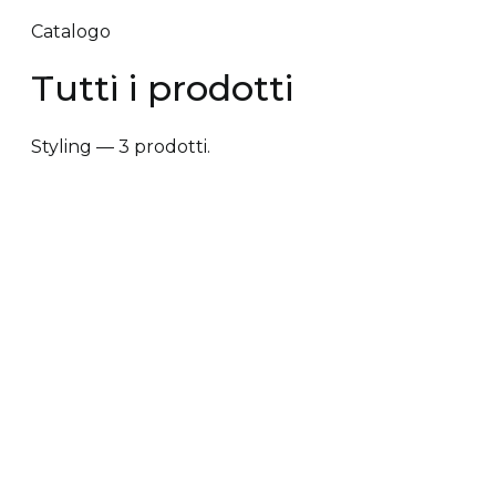
Catalogo
Tutti i prodotti
Styling — 3 prodotti.
✕ Rimuovi filtri
Tipologia trattamento
+
Vantaggi prodotto
+
Tipologia cute/capelli
+
Tipologia trattamento
Anti-caduta dei capelli
Anti-crespo