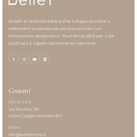
Shine
Solari
Styling
Belief+ è l'azienda italiana che sviluppa prodotti e
Viso
trattamenti professionali per parrucchieri con
Volumizzante
innovazione epigenetica. Risultati tangibili per cute
purificata e capelli naturalmente rigenerati.
Vantaggi prodotto
Anticrespo
Contatti
Antiforfora
INDIRIZZO
Corposità
Via Torretta, 210
Definizione
40041 Gaggio Montano BO
Definizione capelli ricci
Densità/crescita
EMAIL
Detersione frequente
info@beliefmore.it