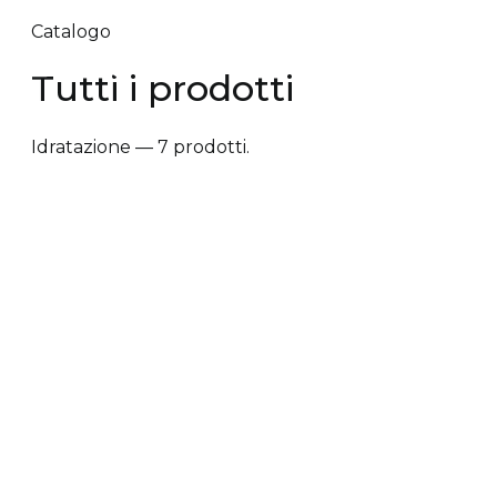
Catalogo
Tutti i prodotti
Idratazione — 7 prodotti.
✕ Rimuovi filtri
Tipologia trattamento
+
Vantaggi prodotto
+
Tipologia cute/capelli
+
Tipologia trattamento
Anti-caduta dei capelli
Anti-crespo