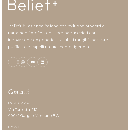
Idratazione
Lenitivo e calmante
Liscio e disciplina
Belief+ è l'azienda italiana che sviluppa prodotti e
Lucentezza
trattamenti professionali per parrucchieri con
Modellante e fissante
innovazione epigenetica. Risultati tangibili per cute
Nutrimento
purificata e capelli naturalmente rigenerati.
Protezione colore
Protezione cuoio capelluto
Ravviva colore
Ricostruzione
Riempimento
Rinforzante
Contatti
Seboregolatore
Termoprotettore
INDIRIZZO
Volume e spessore
Via Torretta, 210
40041 Gaggio Montano BO
EMAIL