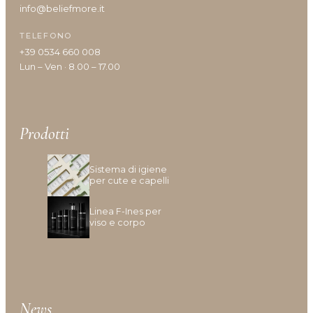
info@beliefmore.it
Tipologia cute/capelli
TELEFONO
+39 0534 660 008
Lun – Ven · 8.00 – 17.00
Anomalie Della Cute
Caduta e Diradamento dei capelli
Capelli Biondi, Decolarati O Con Mèches
Capelli Colorati
Prodotti
Capelli Danneggiati, Opachi O Fragili
Capelli Disidratati
Sistema di igiene
Capelli Fini E Privi Di Volume
per cute e capelli
Capelli Grassi
Capelli Indeboliti
Linea F-Ines per
viso e corpo
Capelli Lunghi
Capelli Ricci O Crespi
Capelli Secchi
Cuoio Capelluto Irritato O Sensibile
Cute Infiammata (Acne)
News