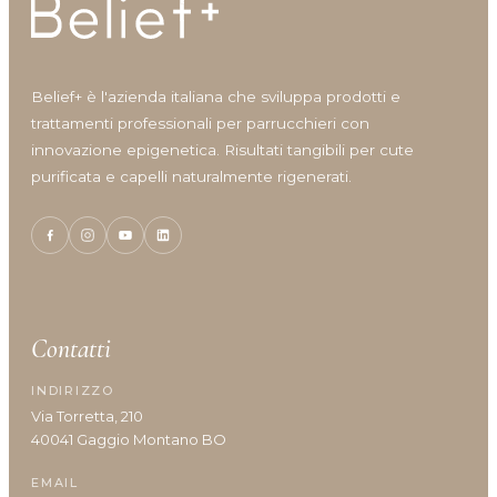
Shine
Solari
Styling
Viso
Belief+ è l'azienda italiana che sviluppa prodotti e
Volumizzante
trattamenti professionali per parrucchieri con
innovazione epigenetica. Risultati tangibili per cute
purificata e capelli naturalmente rigenerati.
Vantaggi prodotto
Anticrespo
Contatti
Antiforfora
Corposità
INDIRIZZO
Definizione
Via Torretta, 210
Definizione capelli ricci
40041 Gaggio Montano BO
Densità/crescita
EMAIL
Detersione frequente