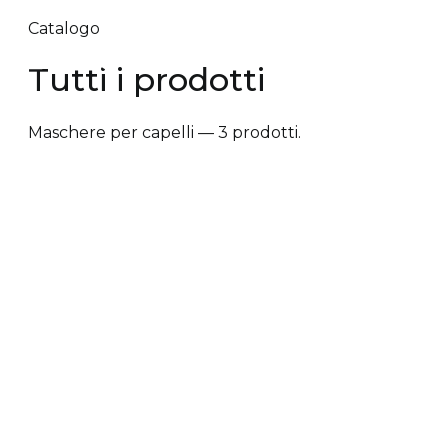
Catalogo
Tutti i prodotti
Maschere per capelli — 3 prodotti.
✕ Rimuovi filtri
Tipologia trattamento
+
Vantaggi prodotto
+
Tipologia cute/capelli
+
Tipologia trattamento
Anti-caduta dei capelli
Anti-crespo