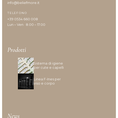
info@beliefmore.it
Idratazione
Lenitivo e calmante
TELEFONO
Liscio e disciplina
+39 0534 660 008
Lucentezza
Lun – Ven · 8.00 – 17.00
Modellante e fissante
Nutrimento
Protezione colore
Prodotti
Protezione cuoio capelluto
Ravviva colore
Sistema di igiene
Ricostruzione
per cute e capelli
Riempimento
Rinforzante
Linea F-Ines per
Seboregolatore
viso e corpo
Termoprotettore
Volume e spessore
News