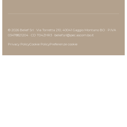
© 2026 Belief Srl · Via Torretta 210, 40041 Gaggio Montano BO · P.IVA
03478821204 · CD T04ZHR3 · belief.srl@pec.ascom.bo.it
Privacy Policy
Cookie Policy
Preferenze cookie