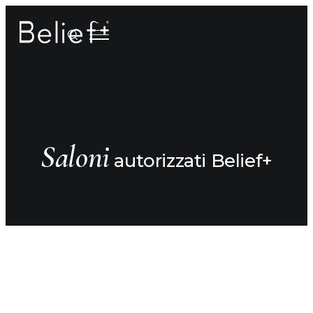
Saloni
autorizzati Belief+
Tipologia trattamento
Anti-caduta dei capelli
Anti-crespo
saloni
Anti-grasso