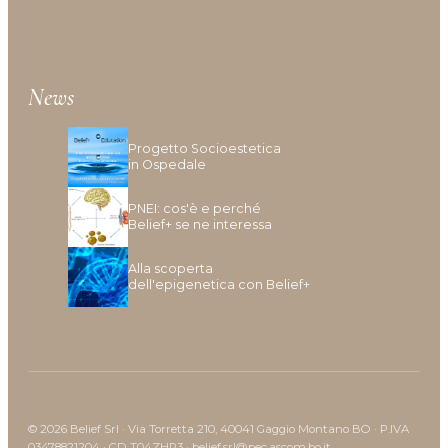
News
Progetto Socioestetica
in Ospedale
PNEI: cos'è e perché
Belief+ se ne interessa
Alla scoperta
dell'epigenetica con Belief+
© 2026 Belief Srl · Via Torretta 210, 40041 Gaggio Montano BO · P.IVA
03478821204 · CD T04ZHR3 · belief.srl@pec.ascom.bo.it