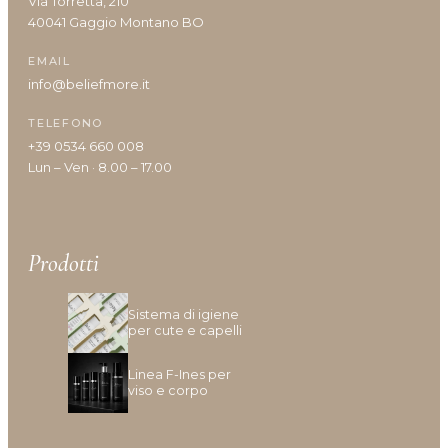
Via Torretta, 210
40041 Gaggio Montano BO
Tipologia cute/capelli
EMAIL
info@beliefmore.it
Anomalie Della Cute
TELEFONO
Caduta e Diradamento dei capelli
+39 0534 660 008
Capelli Biondi, Decolarati O Con Mèches
Lun – Ven · 8.00 – 17.00
Capelli Colorati
Capelli Danneggiati, Opachi O Fragili
Capelli Disidratati
Capelli Fini E Privi Di Volume
Prodotti
Capelli Grassi
Capelli Indeboliti
Sistema di igiene
Capelli Lunghi
per cute e capelli
Capelli Ricci O Crespi
Linea F-Ines per
Capelli Secchi
viso e corpo
Cuoio Capelluto Irritato O Sensibile
Cute Infiammata (Acne)