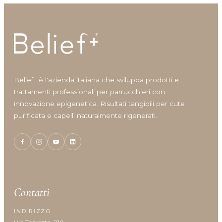
Idratazione
Lenitivo e calmante
Liscio e disciplina
Lucentezza
Modellante e fissante
Nutrimento
Belief+ è l'azienda italiana che sviluppa prodotti e
Protezione colore
trattamenti professionali per parrucchieri con
Protezione cuoio capelluto
innovazione epigenetica. Risultati tangibili per cute
Ravviva colore
purificata e capelli naturalmente rigenerati.
Ricostruzione
Riempimento
Rinforzante
Seboregolatore
Termoprotettore
Volume e spessore
Contatti
INDIRIZZO