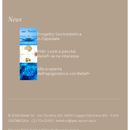
Inestetismi, Desquamazione
Mancanza Di Densità
Mancanza Di Volume
News
Perdita Di Capelli
Prurito
Progetto Socioestetica
in Ospedale
PNEI: cos'è e perché
Belief+ se ne interessa
Alla scoperta
dell'epigenetica con Belief+
© 2026 Belief Srl · Via Torretta 210, 40041 Gaggio Montano BO · P.IVA
03478821204 · CD T04ZHR3 · belief.srl@pec.ascom.bo.it