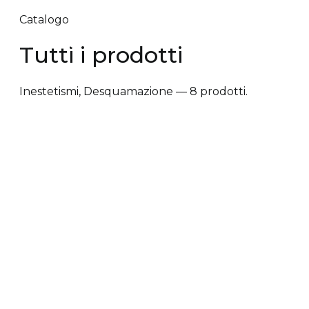
Catalogo
Tutti i prodotti
Inestetismi, Desquamazione — 8 prodotti.
✕ Rimuovi filtri
Tipologia trattamento
+
Vantaggi prodotto
+
Tipologia cute/capelli
+
Tipologia trattamento
Anti-caduta dei capelli
Anti-crespo