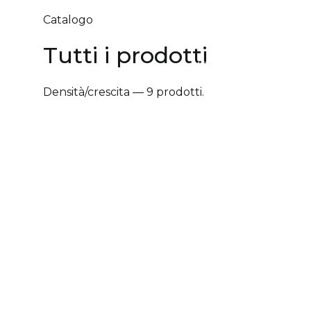
Catalogo
Tutti i prodotti
ABOUT
SALONI BELIEF
Densità/crescita — 9 prodotti.
✕ Rimuovi filtri
Tipologia trattamento
+
Vantaggi prodotto
+
Tipologia cute/capelli
+