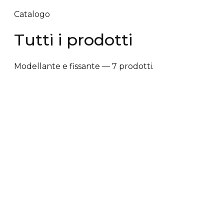
Catalogo
Tutti i prodotti
Modellante e fissante — 7 prodotti.
✕ Rimuovi filtri
Tipologia trattamento
+
Vantaggi prodotto
+
Tipologia cute/capelli
+
Tipologia trattamento
Anti-caduta dei capelli
Anti-crespo