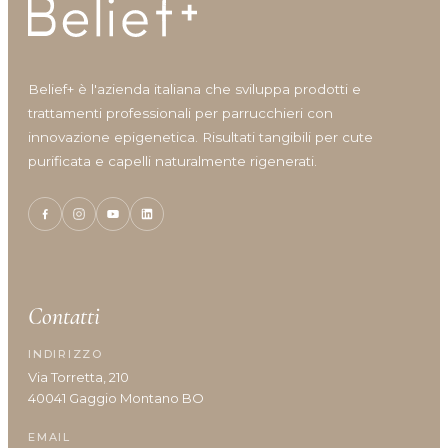
Idratazione
Lenitivo e calmante
Liscio e disciplina
Belief+ è l'azienda italiana che sviluppa prodotti e
Lucentezza
trattamenti professionali per parrucchieri con
Modellante e fissante
innovazione epigenetica. Risultati tangibili per cute
Nutrimento
purificata e capelli naturalmente rigenerati.
Protezione colore
Protezione cuoio capelluto
Ravviva colore
Ricostruzione
Riempimento
Rinforzante
Contatti
Seboregolatore
Termoprotettore
INDIRIZZO
Volume e spessore
Via Torretta, 210
40041 Gaggio Montano BO
EMAIL