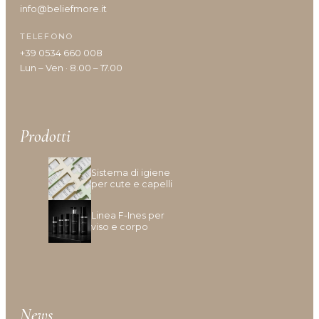
info@beliefmore.it
Tipologia cute/capelli
TELEFONO
+39 0534 660 008
Lun – Ven · 8.00 – 17.00
Anomalie Della Cute
Caduta e Diradamento dei capelli
Capelli Biondi, Decolarati O Con Mèches
Capelli Colorati
Prodotti
Capelli Danneggiati, Opachi O Fragili
Capelli Disidratati
Sistema di igiene
Capelli Fini E Privi Di Volume
per cute e capelli
Capelli Grassi
Capelli Indeboliti
Linea F-Ines per
viso e corpo
Capelli Lunghi
Capelli Ricci O Crespi
Capelli Secchi
Cuoio Capelluto Irritato O Sensibile
Cute Infiammata (Acne)
News