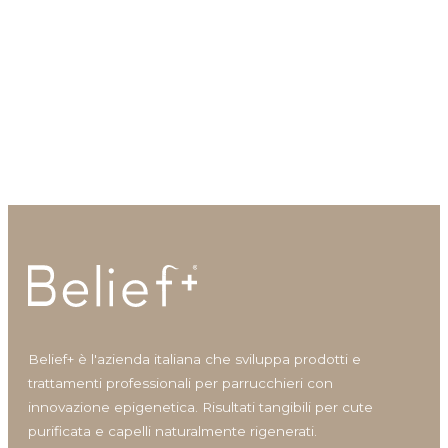
Idratazione
Lenitivo e calmante
Liscio e disciplina
Lucentezza
Silky Fortifying Tonic
Tonico fortificante per cute e
Modellante e fissante
capelli
Nutrimento
Protezione colore
Protezione cuoio capelluto
Ravviva colore
Ricostruzione
Riempimento
Rinforzante
Seboregolatore
Termoprotettore
Belief+ è l'azienda italiana che sviluppa prodotti e
Volume e spessore
trattamenti professionali per parrucchieri con
innovazione epigenetica. Risultati tangibili per cute
purificata e capelli naturalmente rigenerati.