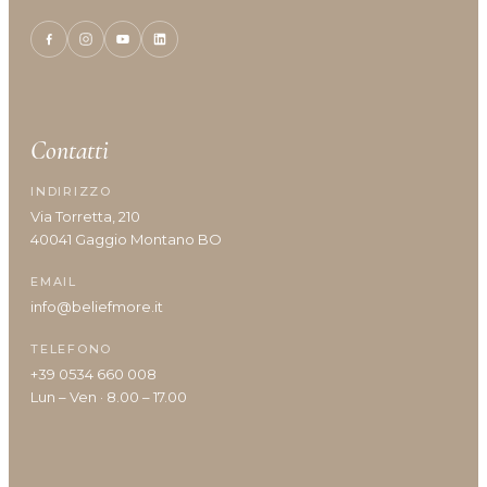
Tipologia cute/capelli
Anomalie Della Cute
Caduta e Diradamento dei capelli
Contatti
Capelli Biondi, Decolarati O Con Mèches
Capelli Colorati
INDIRIZZO
Via Torretta, 210
Capelli Danneggiati, Opachi O Fragili
40041 Gaggio Montano BO
Capelli Disidratati
Capelli Fini E Privi Di Volume
EMAIL
Capelli Grassi
info@beliefmore.it
Capelli Indeboliti
TELEFONO
Capelli Lunghi
+39 0534 660 008
Capelli Ricci O Crespi
Lun – Ven · 8.00 – 17.00
Capelli Secchi
Cuoio Capelluto Irritato O Sensibile
Cute Infiammata (Acne)