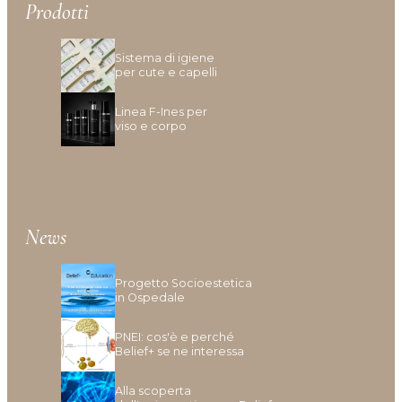
Inestetismi, Desquamazione
Prodotti
Mancanza Di Densità
Mancanza Di Volume
Sistema di igiene
Perdita Di Capelli
per cute e capelli
Prurito
Linea F-Ines per
viso e corpo
News
Progetto Socioestetica
in Ospedale
PNEI: cos'è e perché
Belief+ se ne interessa
Alla scoperta