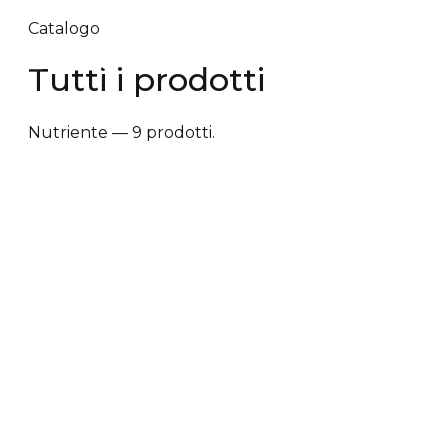
Catalogo
Tutti i prodotti
Nutriente — 9 prodotti.
✕ Rimuovi filtri
Tipologia trattamento
+
Vantaggi prodotto
+
Tipologia cute/capelli
+
Tipologia trattamento
Anti-caduta dei capelli
Anti-crespo