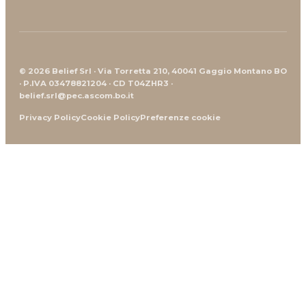
© 2026 Belief Srl · Via Torretta 210, 40041 Gaggio Montano BO
· P.IVA 03478821204 · CD T04ZHR3 ·
belief.srl@pec.ascom.bo.it
Privacy Policy
Cookie Policy
Preferenze cookie