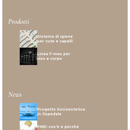
Prodotti
Sistema di igiene
per cute e capelli
Linea F-Ines per
viso e corpo
News
Progetto Socioestetica
in Ospedale
PNEI: cos'è e perché