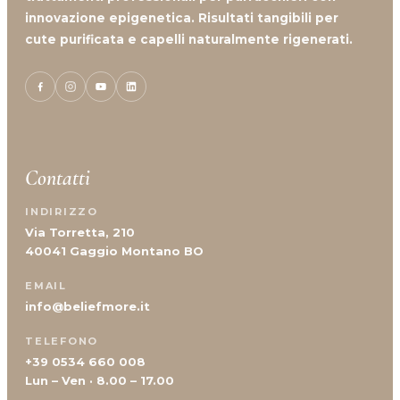
Mancanza Di Densità
innovazione epigenetica. Risultati tangibili per
cute purificata e capelli naturalmente rigenerati.
Mancanza Di Volume
Perdita Di Capelli
Prurito
Contatti
INDIRIZZO
Via Torretta, 210
40041 Gaggio Montano BO
EMAIL
info@beliefmore.it
TELEFONO
+39 0534 660 008
Lun – Ven · 8.00 – 17.00