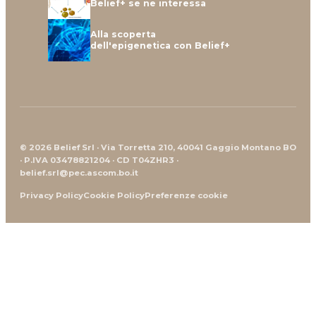
Belief+ se ne interessa
Alla scoperta
dell'epigenetica con Belief+
© 2026 Belief Srl · Via Torretta 210, 40041 Gaggio Montano BO
· P.IVA 03478821204 · CD T04ZHR3 ·
belief.srl@pec.ascom.bo.it
Privacy Policy
Cookie Policy
Preferenze cookie