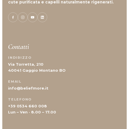
cute purificata e capelli naturalmente rigenerati.
Mancanza Di Densità
Mancanza Di Volume
Perdita Di Capelli
Prurito
Contatti
INDIRIZZO
Via Torretta, 210
40041 Gaggio Montano BO
EMAIL
info@beliefmore.it
TELEFONO
+39 0534 660 008
Lun – Ven · 8.00 – 17.00