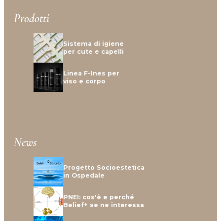
Prodotti
Sistema di igiene
per cute e capelli
Linea F-Ines per
viso e corpo
News
Progetto Socioestetica
in Ospedale
PNEI: cos'è e perché
Belief+ se ne interessa