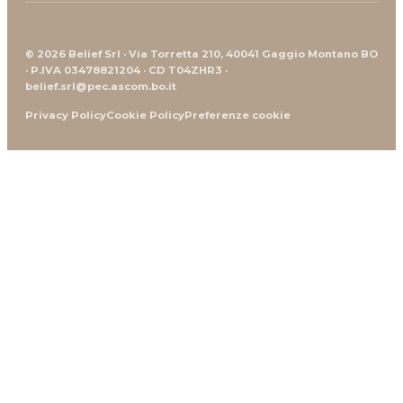
© 2026 Belief Srl · Via Torretta 210, 40041 Gaggio Montano BO
· P.IVA 03478821204 · CD T04ZHR3 ·
belief.srl@pec.ascom.bo.it
Privacy Policy
Cookie Policy
Preferenze cookie