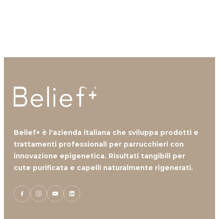
disposizione.
Mancanza Di Densità
Mancanza Di Volume
Contattaci
Perdita Di Capelli
Prurito
Belief+ è l'azienda italiana che sviluppa prodotti e
trattamenti professionali per parrucchieri con
innovazione epigenetica. Risultati tangibili per
cute purificata e capelli naturalmente rigenerati.