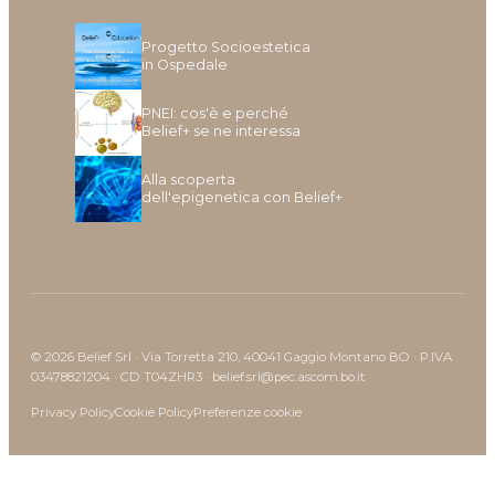
Progetto Socioestetica
in Ospedale
PNEI: cos'è e perché
Belief+ se ne interessa
Alla scoperta
dell'epigenetica con Belief+
© 2026 Belief Srl · Via Torretta 210, 40041 Gaggio Montano BO · P.IVA
03478821204 · CD T04ZHR3 · belief.srl@pec.ascom.bo.it
Privacy Policy
Cookie Policy
Preferenze cookie