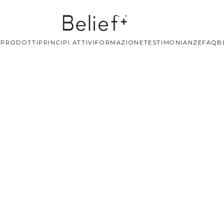
+
PRODOTTI
PRINCIPI ATTIVI
FORMAZIONE
TESTIMONIANZE
FAQ
B