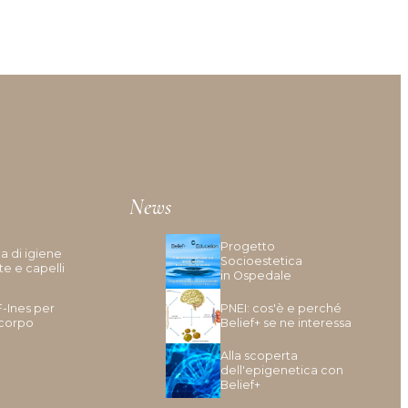
News
Progetto
a di igiene
Socioestetica
te e capelli
in Ospedale
F-Ines per
PNEI: cos'è e perché
 corpo
Belief+ se ne interessa
Alla scoperta
dell'epigenetica con
Belief+