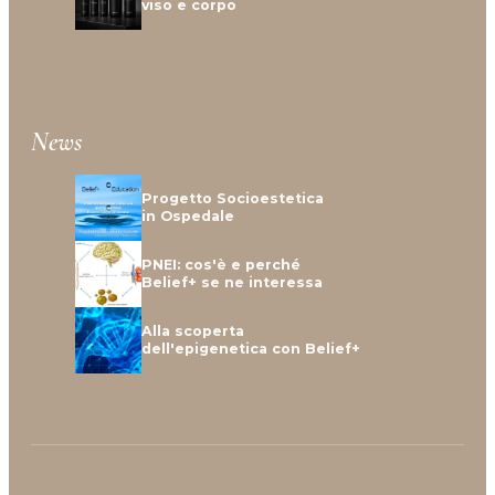
viso e corpo
News
Progetto Socioestetica
in Ospedale
PNEI: cos'è e perché
Belief+ se ne interessa
Alla scoperta
dell'epigenetica con Belief+