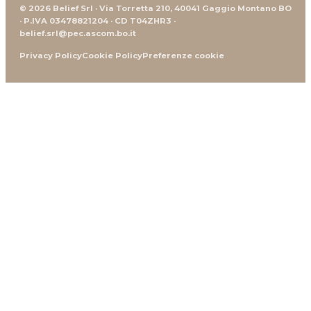
© 2026 Belief Srl · Via Torretta 210, 40041 Gaggio Montano BO
· P.IVA 03478821204 · CD T04ZHR3 ·
belief.srl@pec.ascom.bo.it
Privacy Policy
Cookie Policy
Preferenze cookie