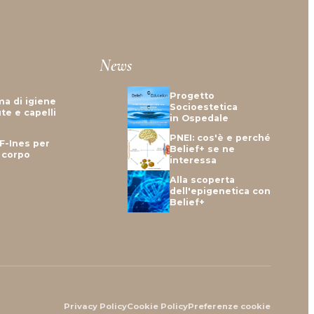
News
Progetto
ma di igiene
Socioestetica
te e capelli
in Ospedale
PNEI: cos'è e perché
F-Ines per
Belief+ se ne
e corpo
interessa
Alla scoperta
dell'epigenetica con
Belief+
Privacy Policy
Cookie Policy
Preferenze cookie