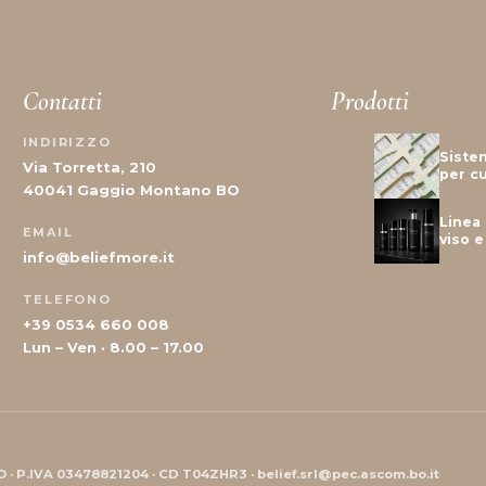
Contatti
Prodotti
INDIRIZZO
Siste
Via Torretta, 210
per cu
40041 Gaggio Montano BO
Linea 
EMAIL
viso 
info@beliefmore.it
TELEFONO
+39 0534 660 008
Lun – Ven · 8.00 – 17.00
O · P.IVA 03478821204 · CD T04ZHR3 · belief.srl@pec.ascom.bo.it