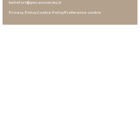
belief.srl@pec.ascom.bo.it
Privacy Policy
Cookie Policy
Preferenze cookie