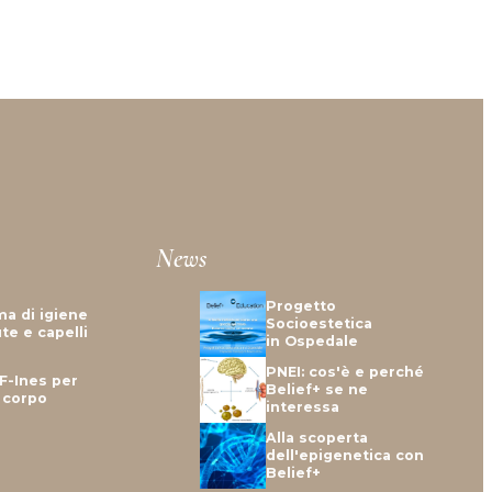
News
Progetto
ma di igiene
Socioestetica
te e capelli
in Ospedale
PNEI: cos'è e perché
F-Ines per
Belief+ se ne
e corpo
interessa
Alla scoperta
dell'epigenetica con
Belief+