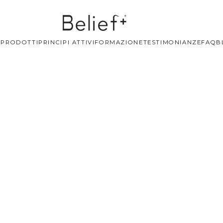
+
PRODOTTI
PRINCIPI ATTIVI
FORMAZIONE
TESTIMONIANZE
FAQ
B