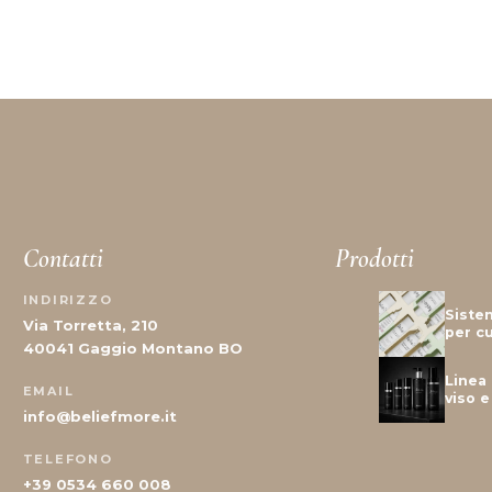
Contatti
Prodotti
INDIRIZZO
Siste
Via Torretta, 210
per cu
40041 Gaggio Montano BO
Linea 
EMAIL
viso 
info@beliefmore.it
TELEFONO
+39 0534 660 008