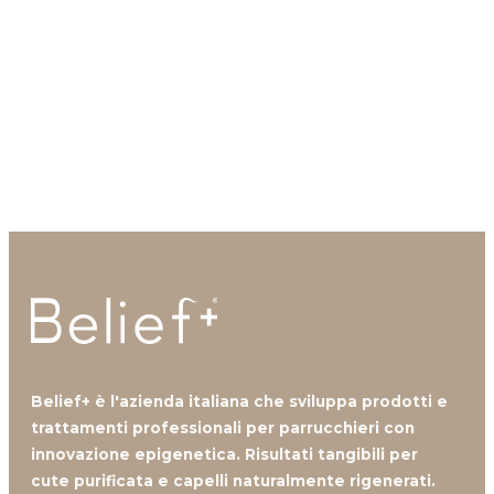
questo argomento
?
Contattaci, i nostri professionisti sono a tua
disposizione.
Contattaci
Belief+ è l'azienda italiana che sviluppa prodotti e
trattamenti professionali per parrucchieri con
innovazione epigenetica. Risultati tangibili per
cute purificata e capelli naturalmente rigenerati.