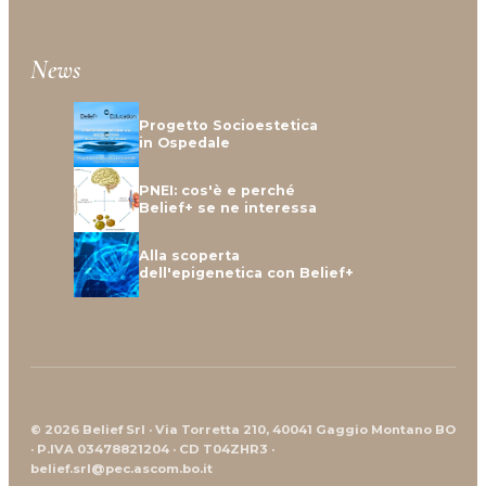
News
Progetto Socioestetica
in Ospedale
PNEI: cos'è e perché
Belief+ se ne interessa
Alla scoperta
dell'epigenetica con Belief+
© 2026 Belief Srl · Via Torretta 210, 40041 Gaggio Montano BO
· P.IVA 03478821204 · CD T04ZHR3 ·
belief.srl@pec.ascom.bo.it