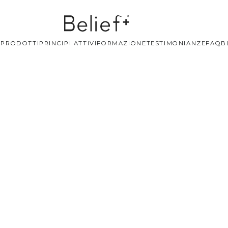
+
PRODOTTI
PRINCIPI ATTIVI
FORMAZIONE
TESTIMONIANZE
FAQ
B