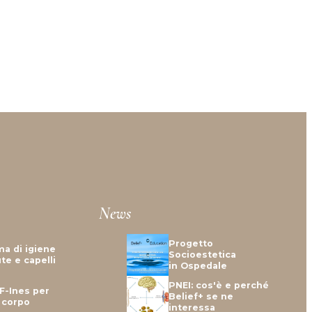
News
Progetto
ma di igiene
Socioestetica
te e capelli
in Ospedale
PNEI: cos'è e perché
F-Ines per
Belief+ se ne
e corpo
interessa