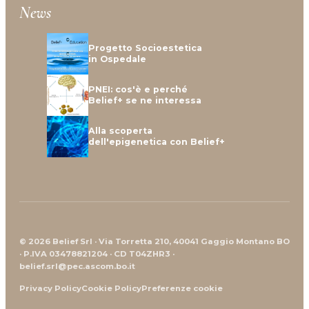
News
Progetto Socioestetica
in Ospedale
PNEI: cos'è e perché
Belief+ se ne interessa
Alla scoperta
dell'epigenetica con Belief+
© 2026 Belief Srl · Via Torretta 210, 40041 Gaggio Montano BO
· P.IVA 03478821204 · CD T04ZHR3 ·
belief.srl@pec.ascom.bo.it
Privacy Policy
Cookie Policy
Preferenze cookie