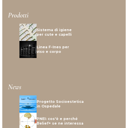
Prodotti
Sistema di igiene
per cute e capelli
Linea F-Ines per
viso e corpo
News
Progetto Socioestetica
in Ospedale
PNEI: cos'è e perché
Belief+ se ne interessa