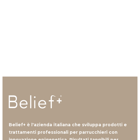
Desideri ricevere
maggiori informazioni su
questo argomento
?
Contattaci, i nostri professionisti sono a tua
disposizione.
Contattaci
Belief+ è l'azienda italiana che sviluppa prodotti e
trattamenti professionali per parrucchieri con
innovazione epigenetica. Risultati tangibili per