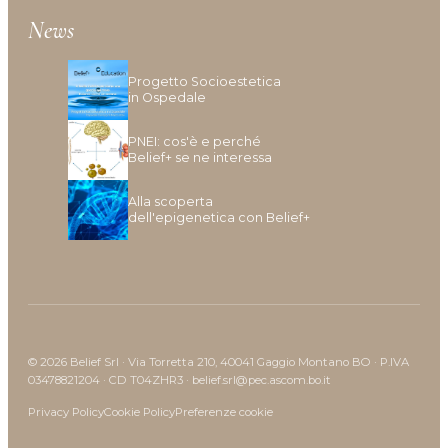
News
Progetto Socioestetica
in Ospedale
PNEI: cos'è e perché
Belief+ se ne interessa
Alla scoperta
dell'epigenetica con Belief+
© 2026 Belief Srl · Via Torretta 210, 40041 Gaggio Montano BO · P.IVA
03478821204 · CD T04ZHR3 · belief.srl@pec.ascom.bo.it
Privacy Policy
Cookie Policy
Preferenze cookie