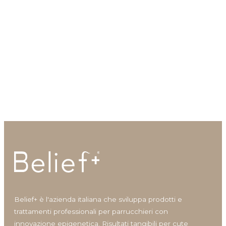
integralmente l'
informativa privacy
. Autorizzo al
trattamento dei miei dati personali secondo
quanto previsto nell'informativa.
Acconsento all'uso dei miei dati personali per
essere aggiornato sui nuovi arrivi, prodotti in
esclusiva e per le finalità di marketing diretto.
INVIA
Belief+ è l'azienda italiana che sviluppa prodotti e
trattamenti professionali per parrucchieri con
innovazione epigenetica. Risultati tangibili per cute