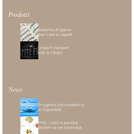
Prodotti
Sistema di igiene
per cute e capelli
Linea F-Ines per
viso e corpo
News
Progetto Socioestetica
in Ospedale
PNEI: cos'è e perché
Belief+ se ne interessa