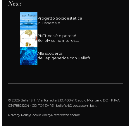
News
Progetto Socioestetica
in Ospedale
PNEI: cos'è e perché
Belief+ se ne interessa
Alla scoperta
dell'epigenetica con Belief+
© 2026 Belief Srl · Via Torretta 210, 40041 Gaggio Montano BO · P.IVA
03478821204 · CD T04ZHR3 · belief.srl@pec.ascom.bo.it
Privacy Policy
Cookie Policy
Preferenze cookie