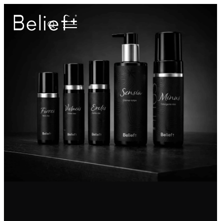
Tipologia trattamento
Anti-caduta dei capelli
Anti-crespo
Anti-grasso