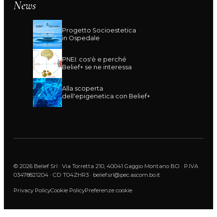
News
Progetto Socioestetica
in Ospedale
PNEI: cos'è e perché
Belief+ se ne interessa
Alla scoperta
dell'epigenetica con Belief+
© 2026 Belief Srl · Via Torretta 210, 40041 Gaggio Montano BO · P.IVA
03478821204 · CD T04ZHR3 · belief.srl@pec.ascom.bo.it
Privacy Policy
Cookie Policy
Preferenze cookie