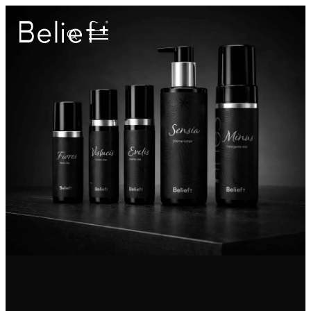
Tipologia trattamento
Anti-caduta dei capelli
Anti-crespo
Anti-grasso